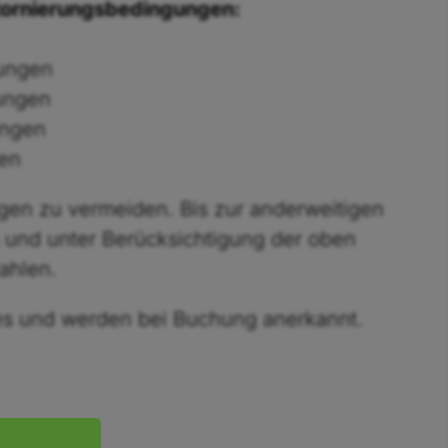
tornierungsbedingungen:
tungen
tungen
ungen
gen
gen zu vermeiden. Bis zur anderweitigen
es und unter Berücksichtigung der oben
ahlen.
es und werden bei Buchung anerkannt.