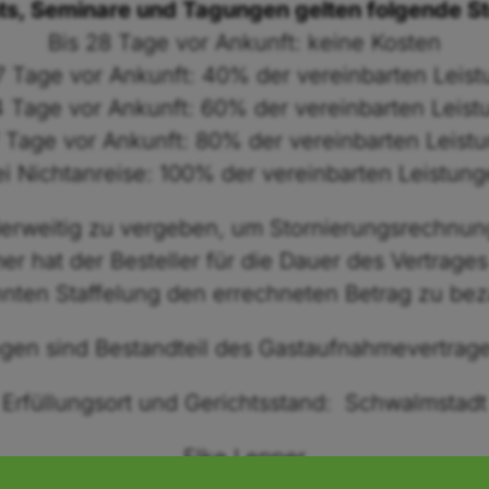
s, Seminare und Tagungen gelten folgende S
Bis 28 Tage vor Ankunft: keine Kosten
7 Tage vor Ankunft: 40% der vereinbarten Leis
4 Tage vor Ankunft: 60% der vereinbarten Leis
7 Tage vor Ankunft: 80% der vereinbarten Leist
i Nichtanreise: 100% der vereinbarten Leistun
erweitig zu vergeben, um Stornierungsrechnun
er hat der Besteller für die Dauer des Vertrag
nten Staffelung den errechneten Betrag zu bez
gen sind Bestandteil des Gastaufnahmevertrag
Erfüllungsort und Gerichtsstand: Schwalmstadt
Elke Lepper