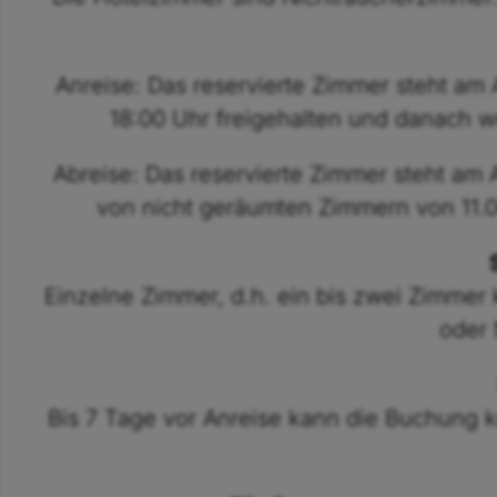
Anreise: Das reservierte Zimmer steht am
18:00 Uhr freigehalten und danach we
Abreise: Das reservierte Zimmer steht am 
von nicht geräumten Zimmern von 11.00
Einzelne Zimmer, d.h. ein bis zwei Zimmer 
oder 
Bis 7 Tage vor Anreise kann die Buchung k