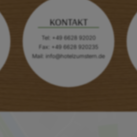
KONTAKT
Tel: +49 6628 92020
Fax: +49 6628 920235
Mail:
info@hotelzumstern.de