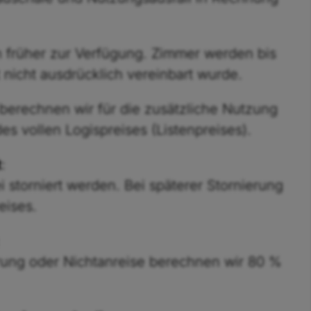
h früher zur Verfügung. Zimmer werden bis
 nicht ausdrücklich vereinbart wurde.
 berechnen wir für die zusätzliche Nutzung
s vollen Logispreises (Listenpreises).
t
:
 storniert werden. Bei späterer Stornierung
eises.
erung oder Nichtanreise berechnen wir 80 %