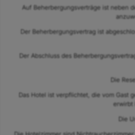
Auf Beherbergungsverträge ist neben d
anzuwe
Der Beherbergungsvertrag ist abgeschlo
Der Abschluss des Beherbergungsvertrages
Die Rese
Das Hotel ist verpflichtet, die vom Gast
erwirbt
Die U
Die Hotelzimmer sind Nichtraucherzimmer.