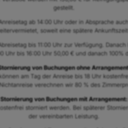
gestellt.
 Anreisetag ab 14:00 Uhr oder in Absprache auc
itervermietet, soweit eine spätere Ankunftszeit
Abreisetag bis 11:00 Uhr zur Verfügung. Danach
 Uhr bis 16:00 Uhr 50,00 € und danach 100% de
Stornierung von Buchungen ohne Arrangemen
können am Tag der Anreise bis 18 Uhr kostenfrei
Nichtanreise verechnen wir 80 % des Zimmerpr
Stornierung von Buchungen mit Arrangement:
ostenfrei storniert werden. Bei späterer Storni
der vereinbarten Leistung.