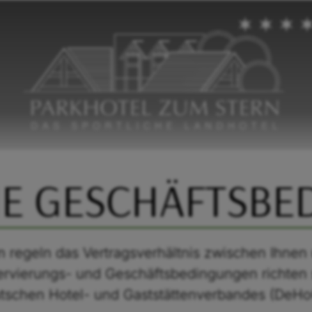
E GESCHÄFTSB
regeln das Vertragsverhältnis zwischen Ihnen u
servierungs- und Geschäftsbedingungen richten
tschen Hotel- und Gaststättenverbandes (DeHo