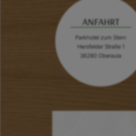
ANFAHRT
Parkhotel zum Stern
Hersfelder Straße 1
36280 Oberaula