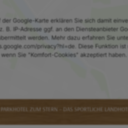
 der Google-Karte erklären Sie sich damit einv
z. B. IP-Adresse ggf. an den Diensteanbieter G
übermittelt werden. Mehr dazu erfahren Sie unte
es.google.com/privacy?hl=de. Diese Funktion ist
wenn Sie "Komfort-Cookies" akzeptiert haben.
 PARKHOTEL ZUM STERN – DAS SPORTLICHE LANDHOT