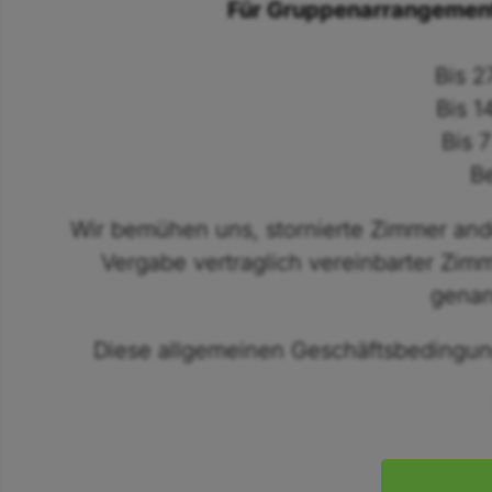
Für Gruppenarrangement
Bis 2
Bis 1
Bis 
Be
Wir bemühen uns, stornierte Zimmer and
Vergabe vertraglich vereinbarter Zimm
genan
Diese allgemeinen Geschäftsbedingun