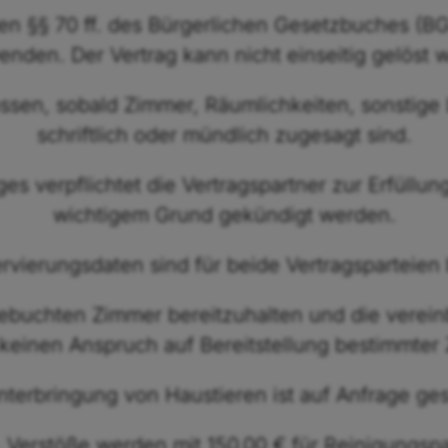
en §§ 70 ff. des Bürgerlichen Gesetzbuches (B
nden. Der Vertrag kann nicht einseitig gelöst 
ssen, sobald Zimmer, Räumlichkeiten, sonstige 
schriftlich oder mündlich zugesagt sind.
 verpflichtet die Vertragspartner zur Erfüllun
wichtigem Grund gekündigt werden.
rvierungsdaten sind für beide Vertragsparteien
 gebuchten Zimmer bereitzuhalten und die verei
 keinen Anspruch auf Bereitstellung bestimmter
nterbringung von Haustieren ist auf Anfrage gest
 Verstöße werden mit 150,00 € für Reinigungs