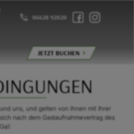
06628 92020
JETZT BUCHEN
EDINGUNGEN
nd uns, und gelten von Ihnen mit Ihrer
 sich nach dem Gastaufnahmevertrag des
Ga):