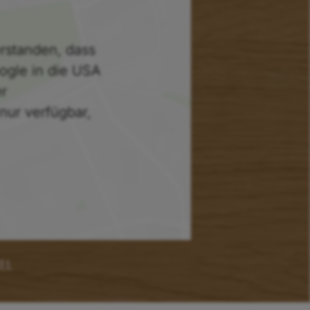
erstanden, dass
oogle in die USA
r
 nur verfügbar,
EL