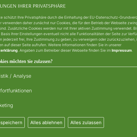
LUNGEN IHRER PRIVATSPHÄRE
Inhaberin
Parkhotel zum Stern GmbH & Co KG
e schützt Ihre Privatsphäre durch die Einhaltung der EU-Datenschutz-Grundver
 verwenden daher zunächst nur Cookies, die für den Betrieb der Webseite zwi
Hersfelder Straße 1
 sind. Zusätzliche Cookies werden nur mit Ihrer aktiven Zustimmung verwendet. B
36280 Oberaula
 Basis Ihrer Einstellungen eventuell nicht alle Funktionalitäten der Seite zur Ver
en jederzeit frei, Ihre Zustimmung zu geben, zu verweigern oder zurückzuziehen,
Telefon: +49 6628 92020
en auf dieser Seite aufrufen. Weitere Informationen finden Sie in unserer
erklärung
. Angaben zum Betreiber dieser Webseite finden Sie im
Impressum
.
Telefax: +49 6628 920235
E-Mail: info@hotelzumstern.de
kies möchten Sie zulassen?
Internet: www.hotelzumstern.de
istik / Analyse
fortfunktionen
keting
 speichern
Alles ablehnen
Alles zulassen