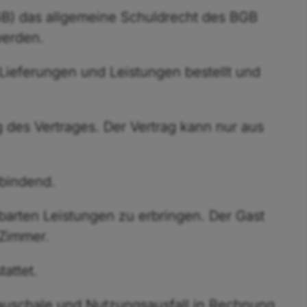
GB) das allgemeine Schuldrecht des BGB
werden.
Lieferungen und Leistungen bestellt und
g des Vertrages. Der Vertrag kann nur aus
 bindend.
nbarten Leistungen zu erbringen. Der Gast
 Zimmer.
attet.
pauschale und Nutzungsausfall in Rechnung